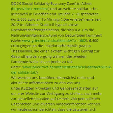
DOCK (Social Solidarity Economy Zone) in Athen
(
https://dock.zone/en/
) und an weitere solidarische
Initiativen in Griechenland. Im Jahr 2020 spendeten
wir 2.000 Euro an To Mirmigi („Die Ameise“), eine seit
2012 im Athener Stadtteil Kypseli aktive
Nachbarschaftsorganisation, die sich u.a. um die
Nahrungsmittelversorgung von Bedürftigen kümmert
(siehe
www.griechenlandsolikiel.de/?p=1662
). 6.400
Euro gingen an die „Solidarische Klinik“ (KIA) in
Thessaloniki, die einen extrem wichtigen Beitrag zur
Gesundheitsversorgung währen der zweiten
Pandemie-Welle leistet (mehr zu KIA
unter:
www.labournet.de/interventionen/solidaritaet/klinik-
der-solidaritat/
).
Wir werden uns bemühen, demnächst mehr und
aktuellere Informationen zu den von uns
unterstützten Projekten und Genossenschaften auf
unserer Website zur Verfügung zu stellen, auch mehr
zur aktuellen Situation auf Lesbos. Von persönlichen
Gesprächen und diversen Videokonferenzen können
wir heute schon berichten, dass die Letzteren sich