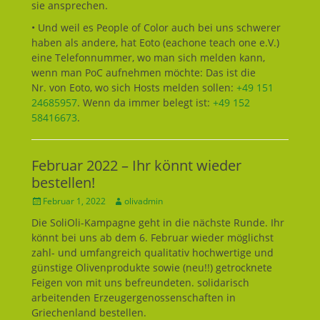
sie ansprechen.
• Und weil es People of Color auch bei uns schwerer
haben als andere, hat Eoto (eachone teach one e.V.)
eine Telefonnummer, wo man sich melden kann,
wenn man PoC aufnehmen möchte: Das ist die
Nr. von Eoto, wo sich Hosts melden sollen:
+49 151
24685957
. Wenn da immer belegt ist:
+49 152
58416673
.
Februar 2022 – Ihr könnt wieder
bestellen!
Geposted
Februar 1, 2022
Autor
olivadmin
am
Die SoliOli-Kampagne geht in die nächste Runde. Ihr
könnt bei uns ab dem 6. Februar wieder möglichst
zahl- und umfangreich qualitativ hochwertige und
günstige Olivenprodukte sowie (neu!!) getrocknete
Feigen von mit uns befreundeten. solidarisch
arbeitenden Erzeugergenossenschaften in
Griechenland bestellen.