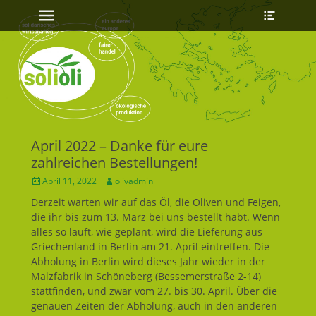
Erstes Menü
Heade
Zum
Toggle
Inhalt:
April 2022 – Danke für eure
zahlreichen Bestellungen!
Geposted
April 11, 2022
Autor
olivadmin
am
Derzeit warten wir auf das Öl, die Oliven und Feigen,
die ihr bis zum 13. März bei uns bestellt habt. Wenn
alles so läuft, wie geplant, wird die Lieferung aus
Griechenland in Berlin am 21. April eintreffen. Die
Abholung in Berlin wird dieses Jahr wieder in der
Malzfabrik in Schöneberg (Bessemerstraße 2-14)
stattfinden, und zwar vom 27. bis 30. April. Über die
genauen Zeiten der Abholung, auch in den anderen