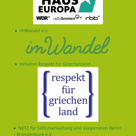
●
imWandel e.V.
●
Initiative Respekt für Griechenland
●
NETZ für Selbstverwaltung und Kooperation Berlin
– Brandenburg e.V.