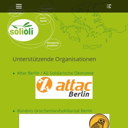
Erstes Menü
Heade
Zum
Toggle
Inhalt:
Unterstützende Organisationen
● Attac Berlin / AG Solidarische Ökonomie
●
Bündnis Griechenlandsolidarität Berlin