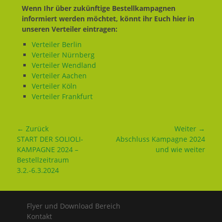
Wenn Ihr über zukünftige Bestellkampagnen
informiert werden möchtet, könnt ihr Euch hier in
unseren Verteiler eintragen:
Verteiler Berlin
Verteiler Nürnberg
Verteiler Wendland
Verteiler Aachen
Verteiler Köln
Verteiler Frankfurt
Beitragsnavigation
← Zurück
Weiter →
Vorhergehender
START DER SOLIOLI-
Nächster
Abschluss Kampagne 2024
Beitrag:
KAMPAGNE 2024 –
Beitrag:
und wie weiter
Bestellzeitraum
3.2.-6.3.2024
Flyer und Download Bereich
Kontakt