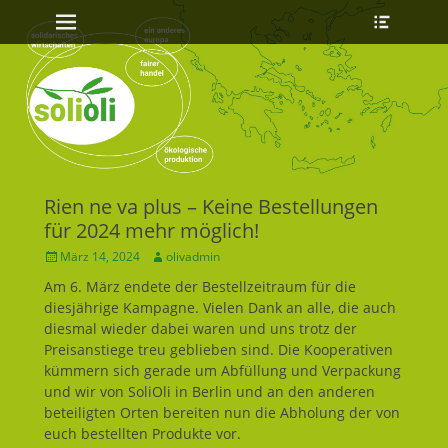
Erstes Menü
Heade
Zum
Toggle
Inhalt:
Rien ne va plus – Keine Bestellungen
für 2024 mehr möglich!
Geposted
März 14, 2024
Autor
olivadmin
am
Am 6. März endete der Bestellzeitraum für die
diesjährige Kampagne. Vielen Dank an alle, die auch
diesmal wieder dabei waren und uns trotz der
Preisanstiege treu geblieben sind. Die Kooperativen
kümmern sich gerade um Abfüllung und Verpackung
und wir von SoliOli in Berlin und an den anderen
beteiligten Orten bereiten nun die Abholung der von
euch bestellten Produkte vor.