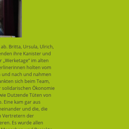
b. Britta, Ursula, Ulrich,
enden ihre Kanister und
er „Werketage“ im alten
erlinerinnen holten vom
ach und nach und nahmen
dankten sich beim Team,
er solidarischen Ökonomie
owie Dutzende Tüten von
b. Eine kam gar aus
einander und die, die
n Vertretern der
eren. Es wurde allen