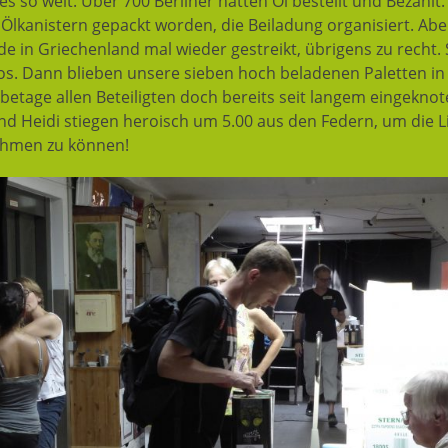
s so weit. Über 700 Berliner hatten Öl bestellt und Bezahlt
 Ölkanistern gepackt worden, die Beiladung organisiert. Abe
 in Griechenland mal wieder gestreikt, übrigens zu recht. S
s. Dann blieben unsere sieben hoch beladenen Paletten in
betage allen Beteiligten doch bereits seit langem eingekn
nd Heidi stiegen heroisch um 5.00 aus den Federn, um die 
ehmen zu können!