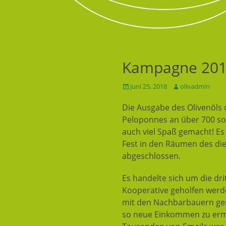
Kampagne 20
Geposted
Juni 25, 2018
Autor
olivadmin
am
Die Ausgabe des Olivenöls
Peloponnes an über 700 soli
auch viel Spaß gemacht! Es 
Fest in den Räumen des die
abgeschlossen.
Es handelte sich um die dr
Kooperative geholfen werde
mit den Nachbarbauern gen
so neue Einkommen zu ermö