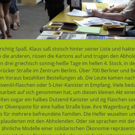
ichtig Spaß. Klaus saß stoisch hinter seiner Liste und hakte a
o die anderen, rissen die Kartons auf und trugen den Abhol
 drei griechisch sonnig-heiße Tage im hellen 4. Stock, in d
rücker Straße im Zentrum Berlins. Über 700 Berliner und B
ts im Voraus bezahlten Bestellungen ab. Die Leute kamen n
livenöl-Flaschen oder 5-Liter-Kanister in Empfang. Viele be
onsarbeit auf sich genommen hat, um diesen kleinen Akt ein
lten sogar ein halbes Dutzend Kanister und zig Flaschen s
r Olivenpaste für eine halbe Straße bzw. ihre Wagenburg a
 für mehrere befreundete Familien. Die Helfer wuselten um
, plauderten mit den Abholenden. Oder sie sprachen mit de
ähnliche Modelle einer solidarischen Ökonomie repräsenti