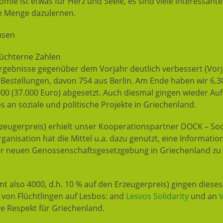
omie ist etwas für Herz und Seele, es sind viele interessan
ne Menge dazulernen.
usen
üchterne Zahlen
Ergebnisse gegenüber dem Vorjahr deutlich verbessert (Vor
Bestellungen, davon 754 aus Berlin. Am Ende haben wir 6.300
5.000 (37.000 Euro) abgesetzt. Auch diesmal gingen wieder A
 an soziale und politische Projekte in Griechenland.
rzeugerpreis) erhielt unser Kooperationspartner DOCK – Soc
ganisation hat die Mittel u.a. dazu genutzt, eine Informat
r neuen Genossenschaftsgesetzgebung in Griechenland zu 
mt also 4000, d.h. 10 % auf den Erzeugerpreis) gingen dieses
 von Flüchtlingen auf Lesbos: and
Lesvos Solidarity
und an
V
ive Respekt für Griechenland.