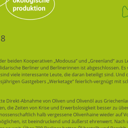
18
 der beiden Kooperativen „Modousa“ und „Greenland“ aus L
darische Berliner und Berlinerinnen ist abgeschlossen. Es 
sind viele interessante Leute, die daran beteiligt sind. Un
sjährigen Gastgebers „Werketage“ feierlich-vergnügt mit sc
itte Direkt-Abnahme von Oliven und Olivenöl aus Griechenlan
n, die Zeiten von Krise und Erwerbslosigkeit besser zu üb
ossenschaftlich halb vergessene Olivenhaine wieder auf 
glichen, ist beeindruckend und äußerst ehrenwert. Nach 